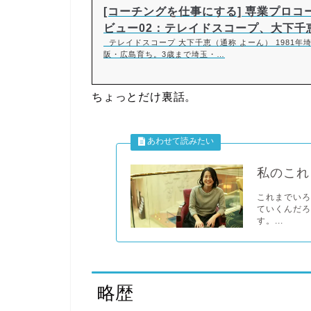
[コーチングを仕事にする] 専業プロコ
ビュー02：テレイドスコープ、大下千
テレイドスコープ 大下千恵（通称 よーん） 1981年
阪・広島育ち。3歳まで埼玉・…
ちょっとだけ裏話。
私のこれ
これまでい
ていくんだろ
す。...
略歴