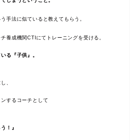
けてしまうということ。
いう手法に似ていると教えてもらう。
チ養成機関CTIにてトレーニングを受ける。
ている『子供』。
求し、
インするコーチとして
ろう！』