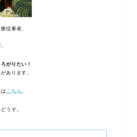
医療従事者、
が、
しろがりたい！
点があります。
想は
こちら
。
へどうぞ。