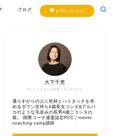
声
ブログ
お問い合わせ
大下千恵
テレイドスコープ代表｜ライフコーチ
通りすがりの人に乾杯とハイタッチを求
めるダウン症持ち6歳長女コシタ&アルパ
カのような毛並みの長男4歳ニコシタの
親。 国際コーチ連盟認定PCC｜mento
coaching camp講師