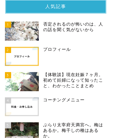
人気記事
否定されるのが怖いのは、人
1
の話を聞く気がないから
プロフィール
2
【体験談】現在妊娠７ヶ月。
3
初めて妊婦になって知ったこ
と、わかったことまとめ
コーチングメニュー
4
ぶらり太宰府天満宮へ。梅は
5
あるか。梅干しの種はある
か。