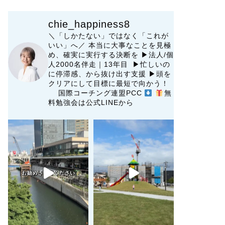
chie_happiness8
＼「しかたない」ではなく「これが
いい」へ／
本当に大事なことを見極
め、確実に実行する決断を
▶︎法人/個
人2000名伴走｜13年目 ▶︎忙しいの
に停滞感、から抜け出す支援
▶︎頭を
クリアにして目標に最短で向かう！
国際コーチング連盟PCC
無
料勉強会は公式LINEから