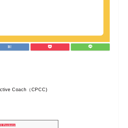
Active Coach（CPCC)
3 Pockets