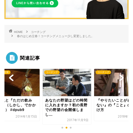
HOME
コーチング
春のはじめ立春！コーチングメニュー少し変更しました。
関連記事
チング
コーチング
コーチの日常
なたの野望はどの時間
『やりたいことがわから
焚き火と『ただの飲
入れますか？初の長野
ない』の『こと』の見つ
会』。（しかし、で
の野望の会開催しま
け方
った！） #dpub9
.
2018年1月26日
2014年1
2017年11月9日