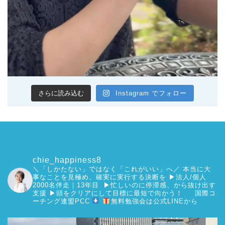
さらに読み込む
Instagram でフォロー
chie_happiness8
＼「しかたない」ではなく「これがいい」へ／
本当に大
事なことを見極め、確実に実行する決断を
▶︎法人/個人
2000名伴走｜13年目 ▶︎忙しいのに停滞感、から抜け出す
支援
▶︎頭をクリアにして目標に最短で向かう！
国際コ
ーチング連盟PCC
無料勉強会は公式LINEから