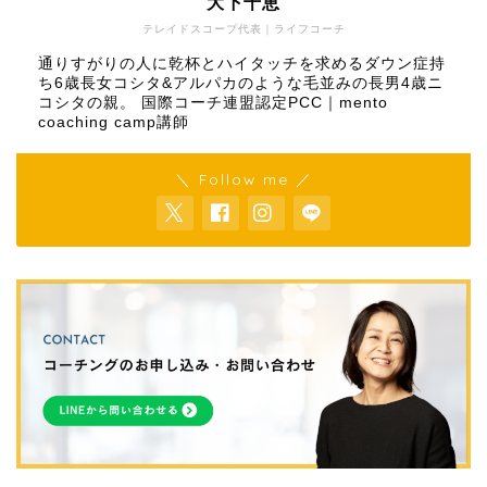
大下千恵
テレイドスコープ代表｜ライフコーチ
通りすがりの人に乾杯とハイタッチを求めるダウン症持
ち6歳長女コシタ&アルパカのような毛並みの長男4歳ニ
コシタの親。 国際コーチ連盟認定PCC｜mento
coaching camp講師
＼ Follow me ／