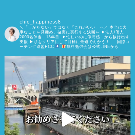
chie_happiness8
＼「しかたない」ではなく「これがいい」へ／
本当に大
事なことを見極め、確実に実行する決断を
▶︎法人/個人
2000名伴走｜13年目 ▶︎忙しいのに停滞感、から抜け出す
支援
▶︎頭をクリアにして目標に最短で向かう！
国際コ
ーチング連盟PCC
無料勉強会は公式LINEから