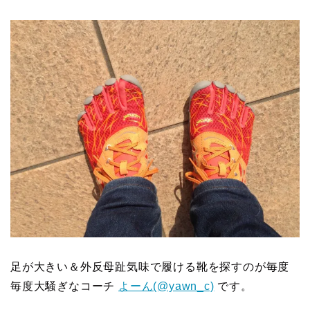
足が大きい＆外反母趾気味で履ける靴を探すのが毎度
毎度大騒ぎなコーチ
よーん(@yawn_c)
です。