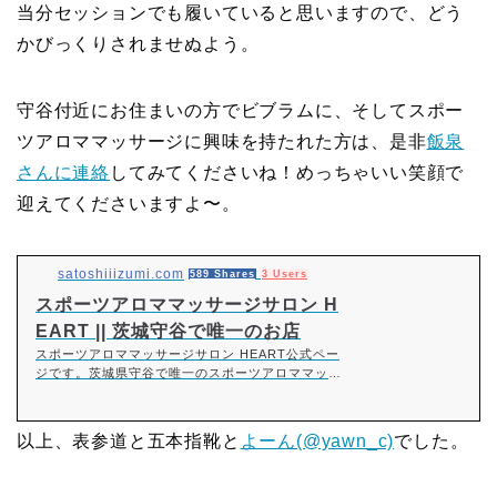
当分セッションでも履いていると思いますので、どう
かびっくりされませぬよう。
守谷付近にお住まいの方でビブラムに、そしてスポー
ツアロママッサージに興味を持たれた方は、是非
飯泉
さんに連絡
してみてくださいね！めっちゃいい笑顔で
迎えてくださいますよ〜。
satoshiiizumi.com
589 Shares
3 Users
スポーツアロママッサージサロン H
EART || 茨城守谷で唯一のお店
スポーツアロママッサージサロン HEART公式ペー
ジです。茨城県守谷で唯一のスポーツアロママッサ
ージ店。スポーツやお仕事で疲れた身体をリフレッ
シュ致します。
以上、表参道と五本指靴と
よーん(@yawn_c)
でした。