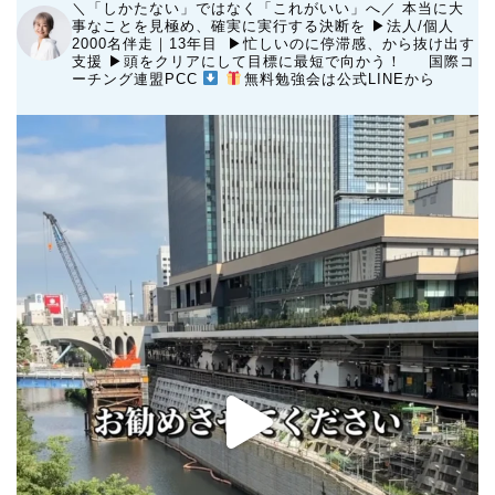
＼「しかたない」ではなく「これがいい」へ／
本当に大
事なことを見極め、確実に実行する決断を
▶︎法人/個人
2000名伴走｜13年目 ▶︎忙しいのに停滞感、から抜け出す
支援
▶︎頭をクリアにして目標に最短で向かう！
国際コ
ーチング連盟PCC
無料勉強会は公式LINEから