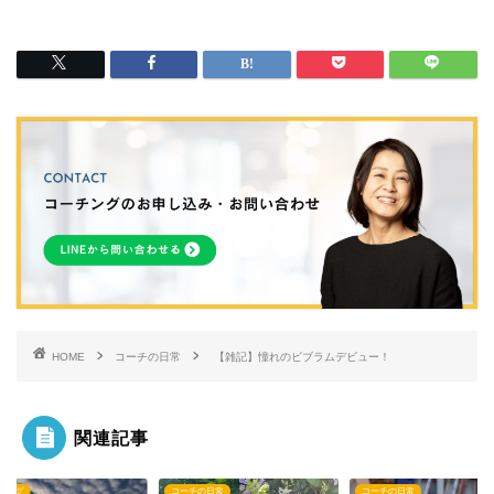
HOME
コーチの日常
【雑記】憧れのビブラムデビュー！
関連記事
チの日常
コーチの日常
コーチング