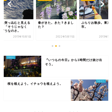
がきた。きた？きまし
ぶらりお散歩。東京蚤の
不快に突っ込むと見
？
市。
こと。「そうじゃな
て」どうなのさ。
2022年5月11日
2013年5月29日
2015年1
『いつもの今日』から1時間だけ抜け出
そう。
桜を植えよう。イチョウを植えよう。