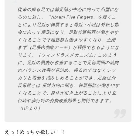
従来の握る足では前足部が中心に向って凸型にな
るのに対し、「Vibram Five Fingers」を履くこ
とにより足趾が伸展すると母趾・小趾は外転し指
尖に向って扇形になり、足趾伸展筋群が働きやす
くなることで下腿筋群も働きやすくなり、土踏
まず（足底内側縦アーチ）が獲得できるようにな
ります。（ウィンドラスメカニズム）このよう
に、足趾の機能が改善することで足部周囲の筋肉
のバランス改善が見込め、握るのではなくシッ
カリと地面を踏みしめることができ、足趾は外
反母趾とは 反対方向に開き、伸展筋群が働きやす
くなることで、身体が引き上がることにより立
位時や歩行時の姿勢改善効果も期待できます。
（HPより）
えっ！めっちゃ欲しい！！