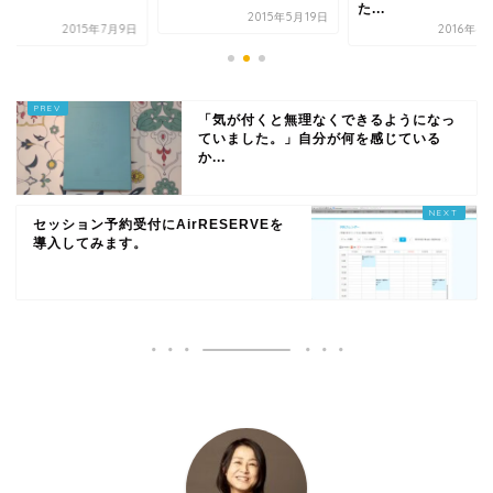
た...
る...
2015年5月19日
2016年4月15日
2015年
「気が付くと無理なくできるようになっ
ていました。」自分が何を感じている
か...
セッション予約受付にAirRESERVEを
導入してみます。