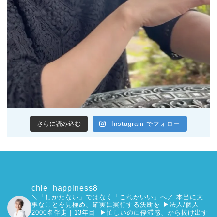
さらに読み込む
Instagram でフォロー
chie_happiness8
＼「しかたない」ではなく「これがいい」へ／
本当に大
事なことを見極め、確実に実行する決断を
▶︎法人/個人
2000名伴走｜13年目 ▶︎忙しいのに停滞感、から抜け出す