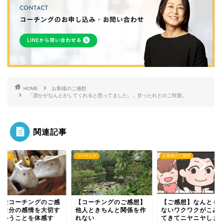
HOME
お客様のご感想
「誰かがなんとかしてくれると思ってました。」甘ったれとのご対面。
関連記事
チング
お客様のご感想
コーチング
コーチングのご感想】
【ご感想】なんとも言え
【体験コーチングの
人ときちんと関係を作
ないワクワクがこみ上げ
想】自分の感情を大
ない
てきてニヤニヤしまし
るということを体感