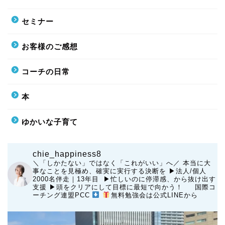
セミナー
お客様のご感想
コーチの日常
本
ゆかいな子育て
chie_happiness8
＼「しかたない」ではなく「これがいい」へ／
本当に大
事なことを見極め、確実に実行する決断を
▶︎法人/個人
2000名伴走｜13年目 ▶︎忙しいのに停滞感、から抜け出す
支援
▶︎頭をクリアにして目標に最短で向かう！
国際コ
ーチング連盟PCC
無料勉強会は公式LINEから