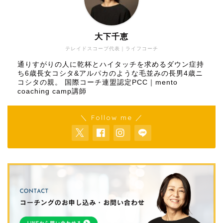
大下千恵
テレイドスコープ代表｜ライフコーチ
通りすがりの人に乾杯とハイタッチを求めるダウン症持
ち6歳長女コシタ&アルパカのような毛並みの長男4歳ニ
コシタの親。 国際コーチ連盟認定PCC｜mento
coaching camp講師
＼ Follow me ／