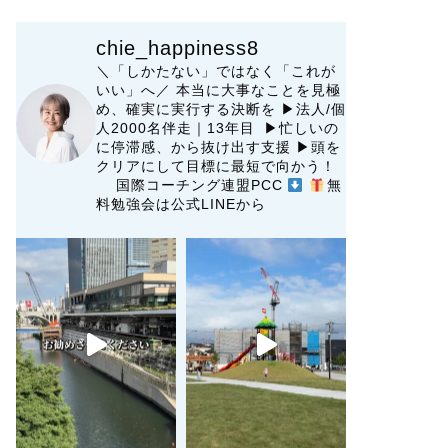
chie_happiness8
＼「しかたない」ではなく「これが
いい」へ／
本当に大事なことを見極
め、確実に実行する決断を
▶︎法人/個
人2000名伴走｜13年目 ▶︎忙しいの
に停滞感、から抜け出す支援
▶︎頭を
クリアにして目標に最短で向かう！
国際コーチング連盟PCC
無
料勉強会は公式LINEから