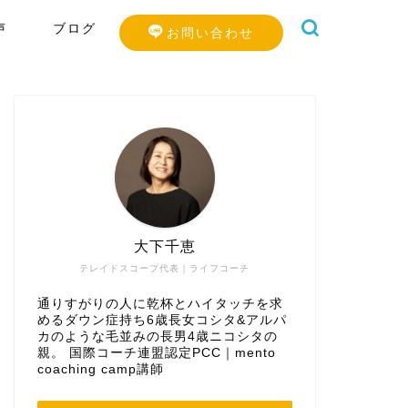
声
ブログ
お問い合わせ
大下千恵
テレイドスコープ代表｜ライフコーチ
通りすがりの人に乾杯とハイタッチを求
めるダウン症持ち6歳長女コシタ&アルパ
カのような毛並みの長男4歳ニコシタの
親。 国際コーチ連盟認定PCC｜mento
coaching camp講師