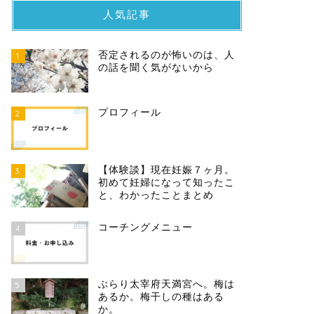
人気記事
否定されるのが怖いのは、人
1
の話を聞く気がないから
プロフィール
2
【体験談】現在妊娠７ヶ月。
3
初めて妊婦になって知ったこ
と、わかったことまとめ
コーチングメニュー
4
ぶらり太宰府天満宮へ。梅は
5
あるか。梅干しの種はある
か。