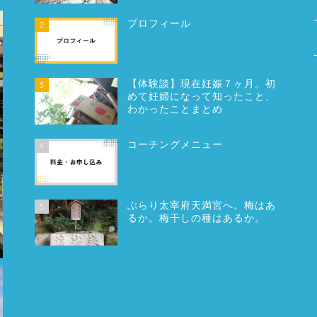
プロフィール
2
【体験談】現在妊娠７ヶ月。初
3
めて妊婦になって知ったこと、
わかったことまとめ
コーチングメニュー
4
ぶらり太宰府天満宮へ。梅はあ
5
るか。梅干しの種はあるか。