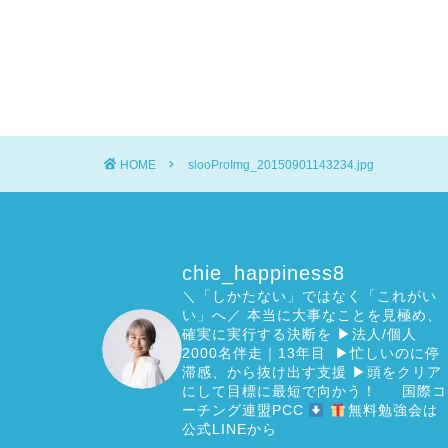
HOME
slooProImg_20150901143234.jpg
chie_happiness8
＼「しかたない」ではなく「これがい
い」へ／
本当に大事なことを見極め、
確実に実行する決断を
▶︎法人/個人
2000名伴走｜13年目 ▶︎忙しいのに停
滞感、から抜け出す支援
▶︎頭をクリア
にして目標に最短で向かう！
国際コ
ーチング連盟PCC
無料勉強会は
公式LINEから