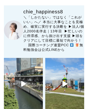
chie_happiness8
＼「しかたない」ではなく「これが
いい」へ／
本当に大事なことを見極
め、確実に実行する決断を
▶︎法人/個
人2000名伴走｜13年目 ▶︎忙しいの
に停滞感、から抜け出す支援
▶︎頭を
クリアにして目標に最短で向かう！
国際コーチング連盟PCC
無
料勉強会は公式LINEから