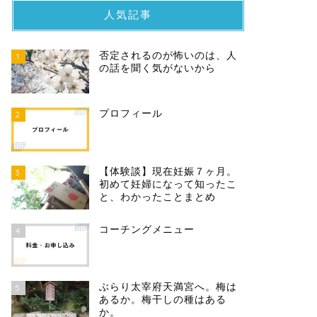
人気記事
否定されるのが怖いのは、人
1
の話を聞く気がないから
プロフィール
2
【体験談】現在妊娠７ヶ月。
3
初めて妊婦になって知ったこ
と、わかったことまとめ
コーチングメニュー
4
ぶらり太宰府天満宮へ。梅は
5
あるか。梅干しの種はある
か。