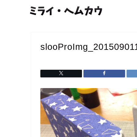
slooProImg_20150901