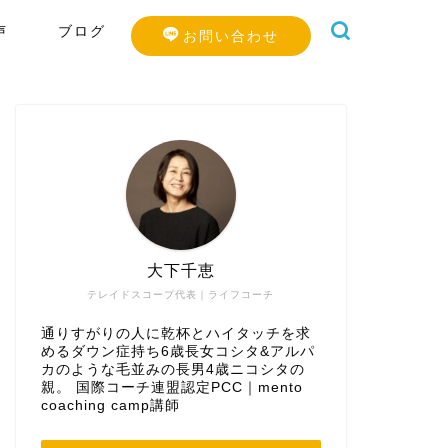
声
ブログ
お問い合わせ
大下千恵
テレイドスコープ代表｜ライフコーチ
通りすがりの人に乾杯とハイタッチを求
めるダウン症持ち6歳長女コシタ&アルパ
カのような毛並みの長男4歳ニコシタの
親。 国際コーチ連盟認定PCC｜mento
coaching camp講師