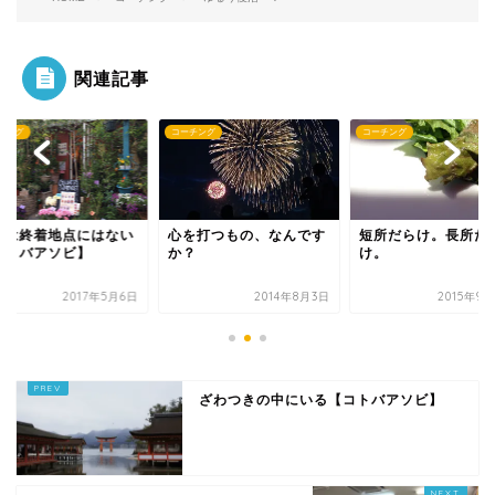
関連記事
チング
コーチング
コーチング
を打つもの、なんです
短所だらけ。長所だら
幸せは終着地点には
？
け。
【コトバアソビ】
2014年8月3日
2015年9月24日
2017年
ざわつきの中にいる【コトバアソビ】