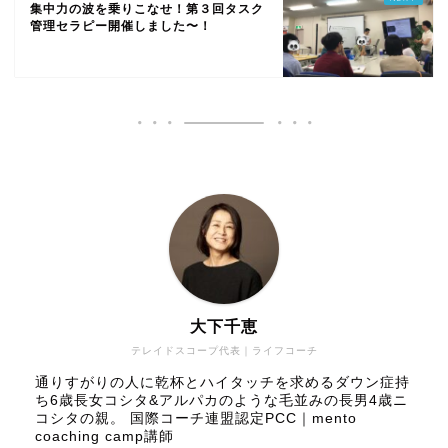
集中力の波を乗りこなせ！第３回タスク
管理セラピー開催しました〜！
大下千恵
テレイドスコープ代表｜ライフコーチ
通りすがりの人に乾杯とハイタッチを求めるダウン症持
ち6歳長女コシタ&アルパカのような毛並みの長男4歳ニ
コシタの親。 国際コーチ連盟認定PCC｜mento
coaching camp講師