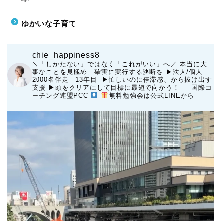
ゆかいな子育て
chie_happiness8
＼「しかたない」ではなく「これがいい」へ／
本当に大
事なことを見極め、確実に実行する決断を
▶︎法人/個人
2000名伴走｜13年目 ▶︎忙しいのに停滞感、から抜け出す
支援
▶︎頭をクリアにして目標に最短で向かう！
国際コ
ーチング連盟PCC
無料勉強会は公式LINEから