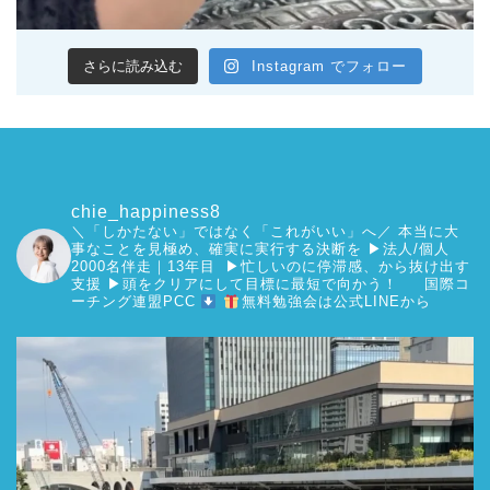
さらに読み込む
Instagram でフォロー
chie_happiness8
＼「しかたない」ではなく「これがいい」へ／
本当に大
事なことを見極め、確実に実行する決断を
▶︎法人/個人
2000名伴走｜13年目 ▶︎忙しいのに停滞感、から抜け出す
支援
▶︎頭をクリアにして目標に最短で向かう！
国際コ
ーチング連盟PCC
無料勉強会は公式LINEから