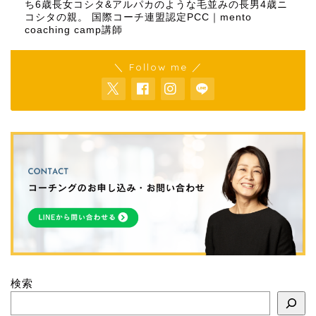
ち6歳長女コシタ&アルパカのような毛並みの長男4歳ニ
コシタの親。 国際コーチ連盟認定PCC｜mento
coaching camp講師
＼ Follow me ／
検索