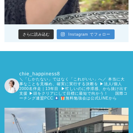
さらに読み込む
Instagram でフォロー
chie_happiness8
＼「しかたない」ではなく「これがいい」へ／
本当に大
事なことを見極め、確実に実行する決断を
▶︎法人/個人
2000名伴走｜13年目 ▶︎忙しいのに停滞感、から抜け出す
支援
▶︎頭をクリアにして目標に最短で向かう！
国際コ
ーチング連盟PCC
無料勉強会は公式LINEから