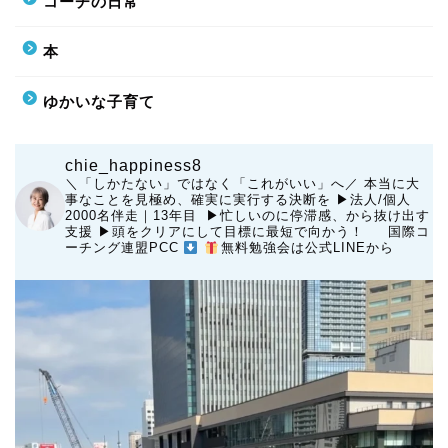
コーチの日常
本
ゆかいな子育て
chie_happiness8
＼「しかたない」ではなく「これがいい」へ／
本当に大
事なことを見極め、確実に実行する決断を
▶︎法人/個人
2000名伴走｜13年目 ▶︎忙しいのに停滞感、から抜け出す
支援
▶︎頭をクリアにして目標に最短で向かう！
国際コ
ーチング連盟PCC
無料勉強会は公式LINEから