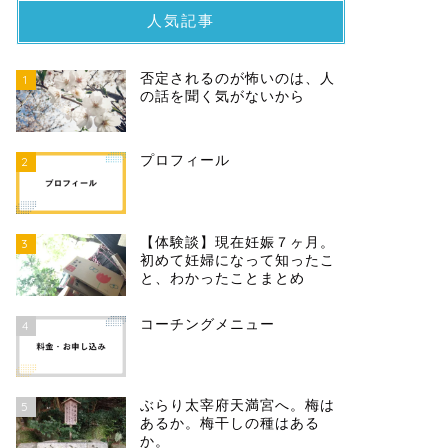
人気記事
否定されるのが怖いのは、人
1
の話を聞く気がないから
プロフィール
2
【体験談】現在妊娠７ヶ月。
3
初めて妊婦になって知ったこ
と、わかったことまとめ
コーチングメニュー
4
ぶらり太宰府天満宮へ。梅は
5
あるか。梅干しの種はある
か。