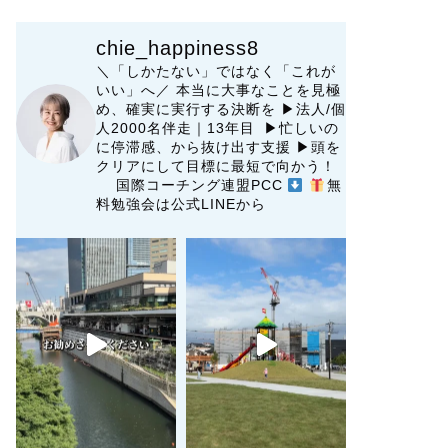
chie_happiness8
＼「しかたない」ではなく「これが
いい」へ／
本当に大事なことを見極
め、確実に実行する決断を
▶︎法人/個
人2000名伴走｜13年目 ▶︎忙しいの
に停滞感、から抜け出す支援
▶︎頭を
クリアにして目標に最短で向かう！
国際コーチング連盟PCC
無
料勉強会は公式LINEから