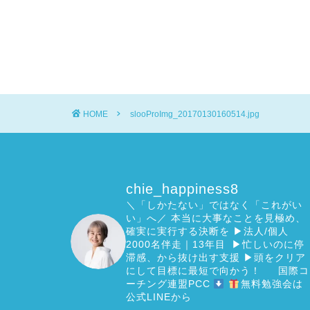
HOME
slooProImg_20170130160514.jpg
chie_happiness8
＼「しかたない」ではなく「これがい
い」へ／
本当に大事なことを見極め、
確実に実行する決断を
▶︎法人/個人
2000名伴走｜13年目 ▶︎忙しいのに停
滞感、から抜け出す支援
▶︎頭をクリア
にして目標に最短で向かう！
国際コ
ーチング連盟PCC
無料勉強会は
公式LINEから