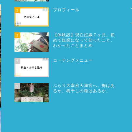
プロフィール
2
【体験談】現在妊娠７ヶ月。初
3
めて妊婦になって知ったこと、
わかったことまとめ
コーチングメニュー
4
ぶらり太宰府天満宮へ。梅はあ
5
るか。梅干しの種はあるか。