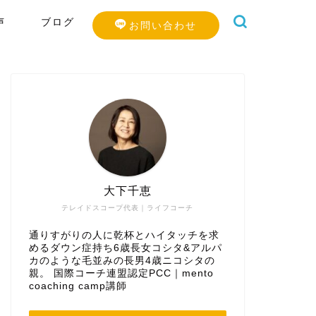
声
ブログ
お問い合わせ
大下千恵
テレイドスコープ代表｜ライフコーチ
通りすがりの人に乾杯とハイタッチを求
めるダウン症持ち6歳長女コシタ&アルパ
カのような毛並みの長男4歳ニコシタの
親。 国際コーチ連盟認定PCC｜mento
coaching camp講師