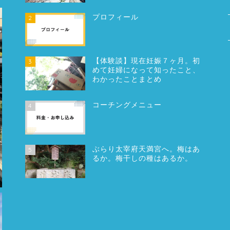
プロフィール
2
【体験談】現在妊娠７ヶ月。初
3
めて妊婦になって知ったこと、
わかったことまとめ
コーチングメニュー
4
ぶらり太宰府天満宮へ。梅はあ
5
るか。梅干しの種はあるか。