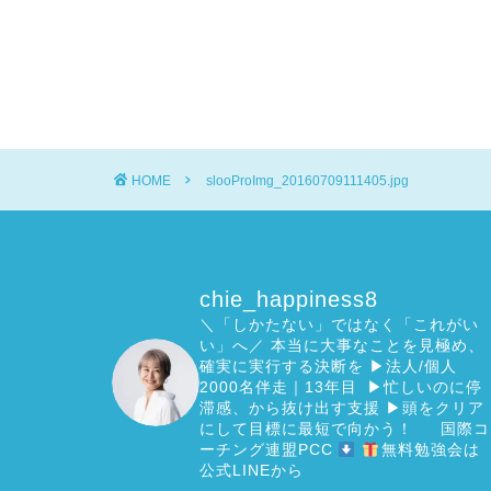
HOME
slooProImg_20160709111405.jpg
chie_happiness8
＼「しかたない」ではなく「これがい
い」へ／
本当に大事なことを見極め、
確実に実行する決断を
▶︎法人/個人
2000名伴走｜13年目 ▶︎忙しいのに停
滞感、から抜け出す支援
▶︎頭をクリア
にして目標に最短で向かう！
国際コ
ーチング連盟PCC
無料勉強会は
公式LINEから