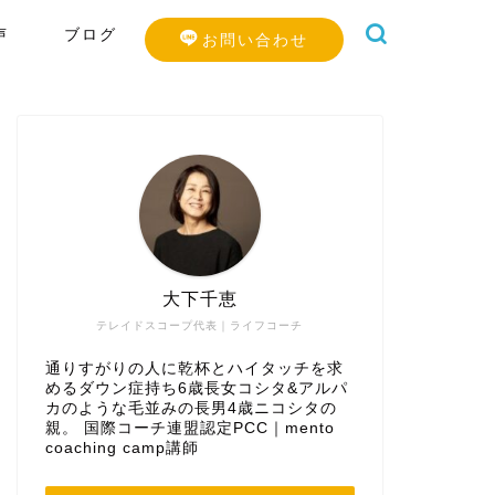
声
ブログ
お問い合わせ
大下千恵
テレイドスコープ代表｜ライフコーチ
通りすがりの人に乾杯とハイタッチを求
めるダウン症持ち6歳長女コシタ&アルパ
カのような毛並みの長男4歳ニコシタの
親。 国際コーチ連盟認定PCC｜mento
coaching camp講師