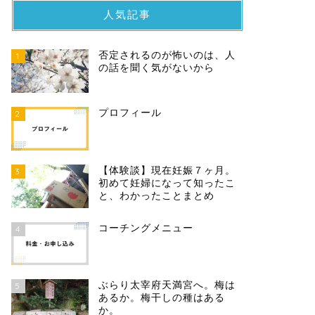
人気記事
否定されるのが怖いのは、人
1
の話を聞く気がないから
プロフィール
2
【体験談】現在妊娠７ヶ月。
3
初めて妊婦になって知ったこ
と、わかったことまとめ
コーチングメニュー
4
ぶらり太宰府天満宮へ。梅は
5
あるか。梅干しの種はある
か。