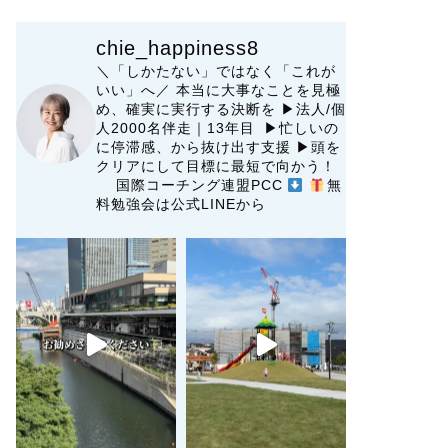
chie_happiness8
＼「しかたない」ではなく「これが
いい」へ／
本当に大事なことを見極
め、確実に実行する決断を
▶︎法人/個
人2000名伴走｜13年目 ▶︎忙しいの
に停滞感、から抜け出す支援
▶︎頭を
クリアにして目標に最短で向かう！
国際コーチング連盟PCC
無
料勉強会は公式LINEから