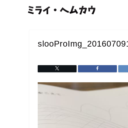
slooProImg_201607091