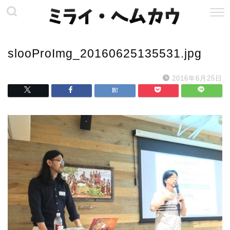
slooProImg_20160625135531.jpg
2016年6月25日