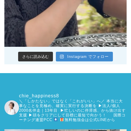
さらに読み込む
Instagram でフォロー
chie_happiness8
＼「しかたない」ではなく「これがいい」へ／
本当に大
事なことを見極め、確実に実行する決断を
▶︎法人/個人
2000名伴走｜13年目 ▶︎忙しいのに停滞感、から抜け出す
支援
▶︎頭をクリアにして目標に最短で向かう！
国際コ
ーチング連盟PCC
無料勉強会は公式LINEから