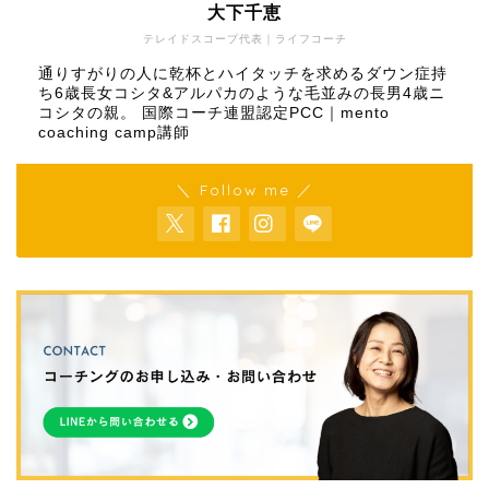
大下千恵
テレイドスコープ代表｜ライフコーチ
通りすがりの人に乾杯とハイタッチを求めるダウン症持
ち6歳長女コシタ&アルパカのような毛並みの長男4歳ニ
コシタの親。 国際コーチ連盟認定PCC｜mento
coaching camp講師
＼ Follow me ／