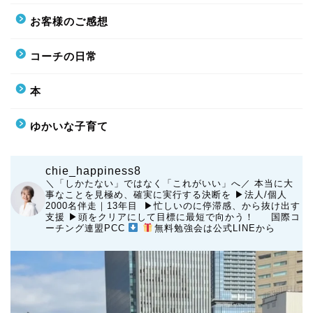
お客様のご感想
コーチの日常
本
ゆかいな子育て
chie_happiness8
＼「しかたない」ではなく「これがいい」へ／
本当に大
事なことを見極め、確実に実行する決断を
▶︎法人/個人
2000名伴走｜13年目 ▶︎忙しいのに停滞感、から抜け出す
支援
▶︎頭をクリアにして目標に最短で向かう！
国際コ
ーチング連盟PCC
無料勉強会は公式LINEから