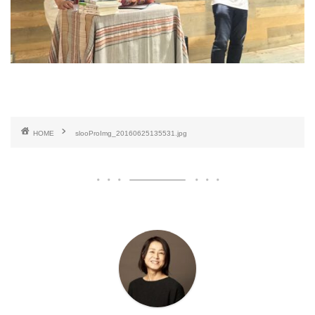
HOME
slooProImg_20160625135531.jpg