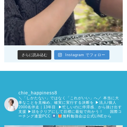
さらに読み込む
Instagram でフォロー
chie_happiness8
＼「しかたない」ではなく「これがいい」へ／
本当に大
事なことを見極め、確実に実行する決断を
▶︎法人/個人
2000名伴走｜13年目 ▶︎忙しいのに停滞感、から抜け出す
支援
▶︎頭をクリアにして目標に最短で向かう！
国際コ
ーチング連盟PCC
無料勉強会は公式LINEから