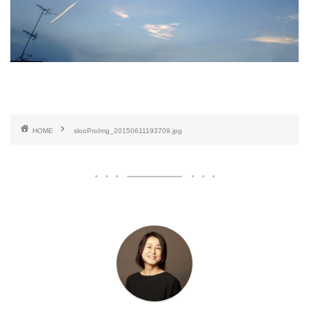
HOME
slooProImg_20150611193709.jpg