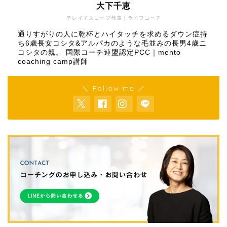
大下千恵
テレイドスコープ代表｜ライフコーチ
通りすがりの人に乾杯とハイタッチを求めるダウン症持
ち6歳長女コシタ&アルパカのような毛並みの長男4歳ニ
コシタの親。 国際コーチ連盟認定PCC｜mento
coaching camp講師
＼ Follow me ／