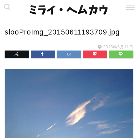
slooProImg_20150611193709.jpg
2015年6月11日