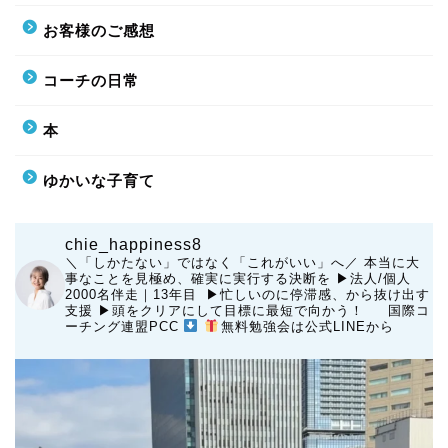
お客様のご感想
コーチの日常
本
ゆかいな子育て
chie_happiness8
＼「しかたない」ではなく「これがいい」へ／
本当に大
事なことを見極め、確実に実行する決断を
▶︎法人/個人
2000名伴走｜13年目 ▶︎忙しいのに停滞感、から抜け出す
支援
▶︎頭をクリアにして目標に最短で向かう！
国際コ
ーチング連盟PCC
無料勉強会は公式LINEから