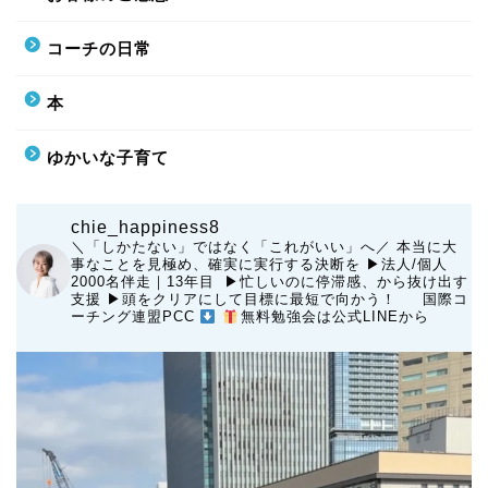
コーチの日常
本
ゆかいな子育て
chie_happiness8
＼「しかたない」ではなく「これがいい」へ／
本当に大
事なことを見極め、確実に実行する決断を
▶︎法人/個人
2000名伴走｜13年目 ▶︎忙しいのに停滞感、から抜け出す
支援
▶︎頭をクリアにして目標に最短で向かう！
国際コ
ーチング連盟PCC
無料勉強会は公式LINEから