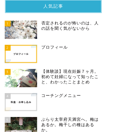
人気記事
否定されるのが怖いのは、人
1
の話を聞く気がないから
プロフィール
2
【体験談】現在妊娠７ヶ月。
3
初めて妊婦になって知ったこ
と、わかったことまとめ
コーチングメニュー
4
ぶらり太宰府天満宮へ。梅は
5
あるか。梅干しの種はある
か。