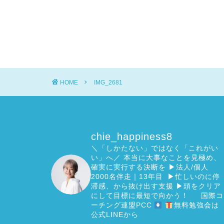
HOME
IMG_2681
chie_happiness8
＼「しかたない」ではなく「これがい
い」へ／
本当に大事なことを見極め、
確実に実行する決断を
▶︎法人/個人
2000名伴走｜13年目 ▶︎忙しいのに停
滞感、から抜け出す支援
▶︎頭をクリア
にして目標に最短で向かう！
国際コ
ーチング連盟PCC
無料勉強会は
公式LINEから