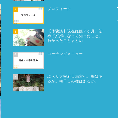
プロフィール
2
【体験談】現在妊娠７ヶ月。初
3
めて妊婦になって知ったこと、
わかったことまとめ
コーチングメニュー
4
ぶらり太宰府天満宮へ。梅はあ
5
るか。梅干しの種はあるか。