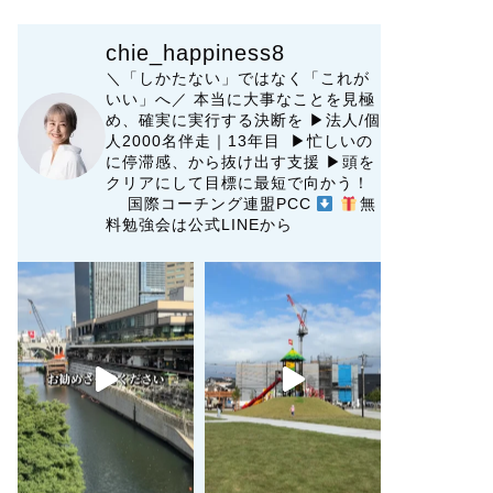
chie_happiness8
＼「しかたない」ではなく「これが
いい」へ／
本当に大事なことを見極
め、確実に実行する決断を
▶︎法人/個
人2000名伴走｜13年目 ▶︎忙しいの
に停滞感、から抜け出す支援
▶︎頭を
クリアにして目標に最短で向かう！
国際コーチング連盟PCC
無
料勉強会は公式LINEから