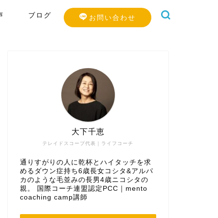
声
ブログ
お問い合わせ
大下千恵
テレイドスコープ代表｜ライフコーチ
通りすがりの人に乾杯とハイタッチを求
めるダウン症持ち6歳長女コシタ&アルパ
カのような毛並みの長男4歳ニコシタの
親。 国際コーチ連盟認定PCC｜mento
coaching camp講師